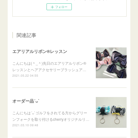
フォロー
関連記事
エアリアルリボン®レッスン
こんにちは(＾_＾)先日のエアリアルリボン®
レッスンとヘアアクセサリーブラッシュア…
2021.05.22 04:55
オーダー品´ᴗ`
こんにちは´ᴗ`ゴルフをされてる方からグリー
ンフォークを取り付けるcherryオリジナルリ…
2021.03.10 09:48